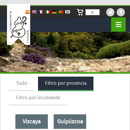
0
Tudo
Filtro por provincia
Filtro por localidade
Vizcaya
Guipúzcoa