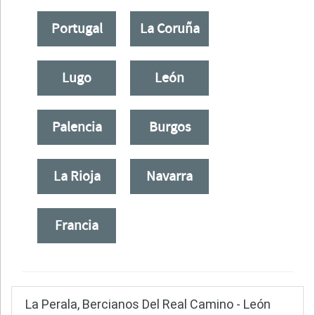
Portugal
La Coruña
Lugo
León
Palencia
Burgos
La Rioja
Navarra
Francia
La Perala, Bercianos Del Real Camino - León