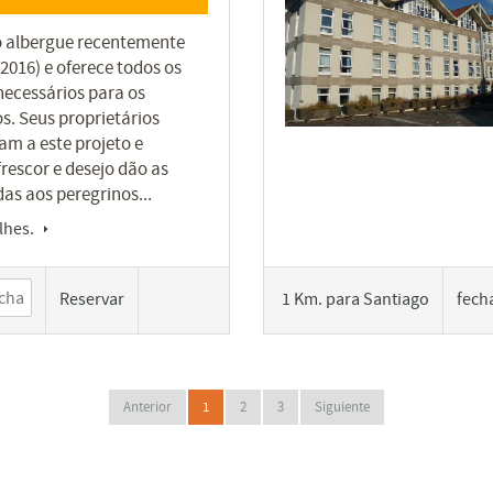
 albergue recentemente
2016) e oferece todos os
necessários para os
s. Seus proprietários
m a este projeto e
frescor e desejo dão as
as aos peregrinos...
lhes.
Reservar
1 Km. para Santiago
fech
Anterior
1
2
3
Siguiente