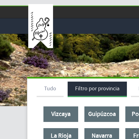
Tudo
Filtro por provincia
Vizcaya
Guipúzcoa
Po
La Rioja
Navarra
Fr