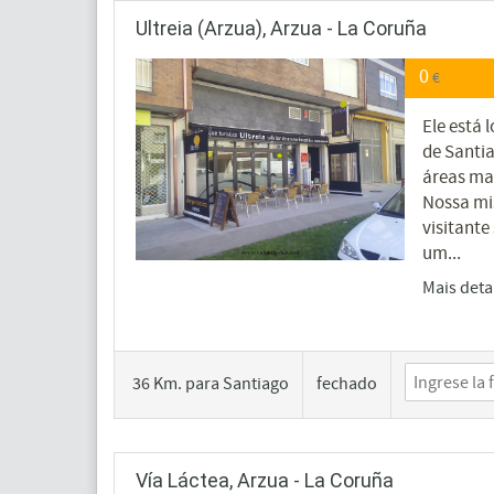
Ultreia (Arzua), Arzua - La Coruña
0
€
Ele está 
de Santi
áreas mai
Nossa mi
visitante
um...
Mais deta
36 Km. para Santiago
fechado
Vía Láctea, Arzua - La Coruña