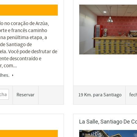
do no coração de Arzúa,
orte e francês caminho
 na penúltima etapa, a
de Santiago de
la. Você pode desfrutar de
nte descontraído e
, com...
lhes.
Reservar
19 Km. para Santiago
fec
La Salle, Santiago De 