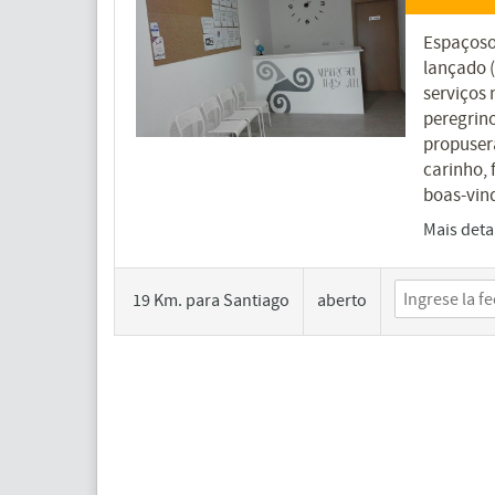
Espaçoso
lançado (
serviços 
peregrino
propusera
carinho, 
boas-vind
Mais deta
19 Km. para Santiago
aberto