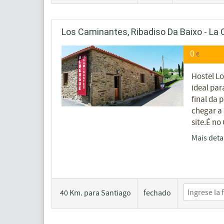
Los Caminantes, Ribadiso Da Baixo - La
0
€
Hostel Lo
ideal par
final da 
chegar a
site.É no
Mais deta
40 Km. para Santiago
fechado