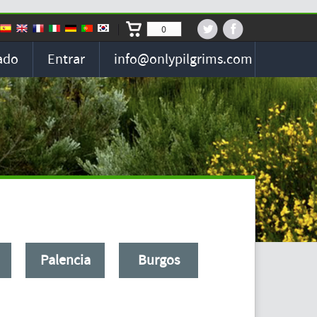
0
ado
Entrar
info@onlypilgrims.com
Palencia
Burgos