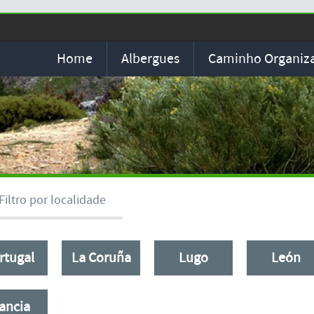
Home
Albergues
Caminho Organiz
Filtro por localidade
rtugal
La Coruña
Lugo
León
ancia