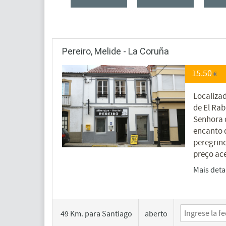
Pereiro, Melide - La Coruña
15.50
€
Localiza
de El Ra
Senhora d
encanto 
peregrin
preço ace
Mais deta
49 Km. para Santiago
aberto