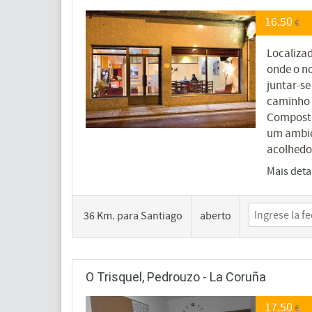
16.50
€
Localiza
onde o n
juntar-se
caminho 
Composte
um ambie
acolhedor
Mais deta
36 Km. para Santiago
aberto
O Trisquel, Pedrouzo - La Coruña
17.50
€