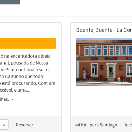
Boente, Boente - La Co
do na encantadora aldeia
banal, pousada de Nossa
o Pilar continua a ser o
do Caminho que todo
o está procurando. Com um
ssível, e uma...
lhes.
Reservar
44 Km. para Santiago
fec