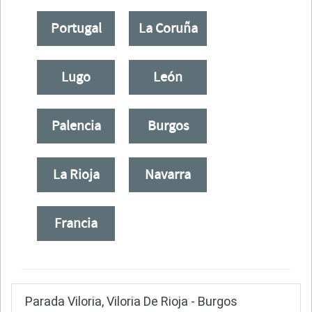
Portugal
La Coruña
Lugo
León
Palencia
Burgos
La Rioja
Navarra
Francia
Parada Viloria, Viloria De Rioja - Burgos