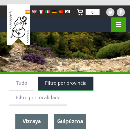
0
Tudo
Filtro por provincia
Filtro por localidade
Vizcaya
Guipúzcoa