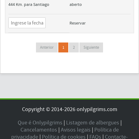
444 Km. para Santiago
aberto
Reservar
Anterior
1
2
Siguiente
Copyright © 2014-2026 onlypilgrims.com
Que é Onlypilgrims
|
Listagem de albergues
|
Cancelamentos
|
Avisos legais
|
Política de
privacidade
|
Política de cookies
|
FAQs
|
Contacte-