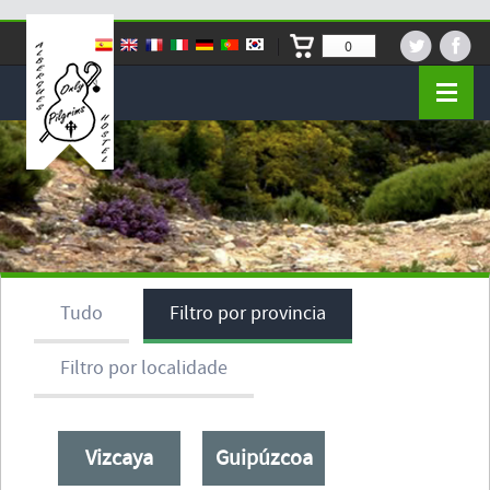
0
Tudo
Filtro por provincia
Filtro por localidade
Vizcaya
Guipúzcoa