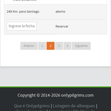
248 Km. para Santiago
aberto
Reservar
Anterior
1
2
3
4
Siguiente
Copyright © 2014-2026 onlypilgrims.com
Que é Onlypilgrims
|
Listagem de albergues
|