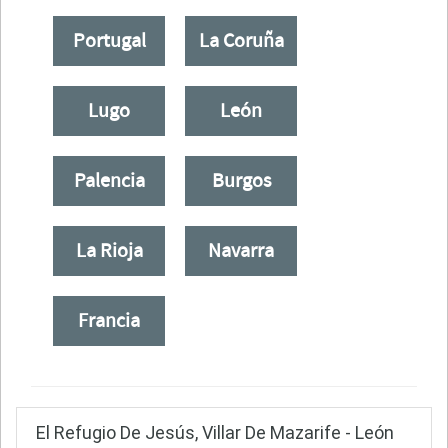
Portugal
La Coruña
Lugo
León
Palencia
Burgos
La Rioja
Navarra
Francia
El Refugio De Jesús, Villar De Mazarife - León