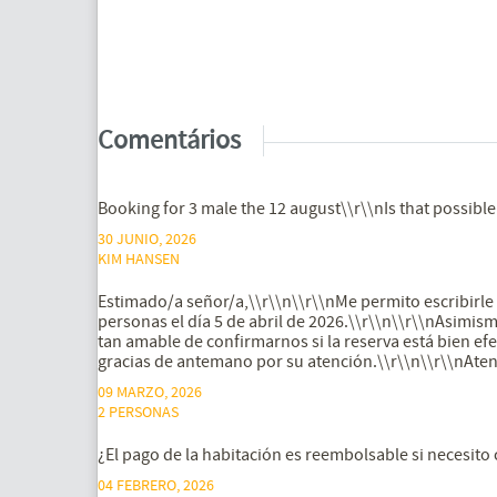
Comentários
Booking for 3 male the 12 august\\r\\nIs that possible
30 JUNIO, 2026
KIM HANSEN
Estimado/a señor/a,\\r\\n\\r\\nMe permito escribirl
personas el día 5 de abril de 2026.\\r\\n\\r\\nAsimis
tan amable de confirmarnos si la reserva está bien e
gracias de antemano por su atención.\\r\\n\\r\\nAte
09 MARZO, 2026
2 PERSONAS
¿El pago de la habitación es reembolsable si necesito
04 FEBRERO, 2026