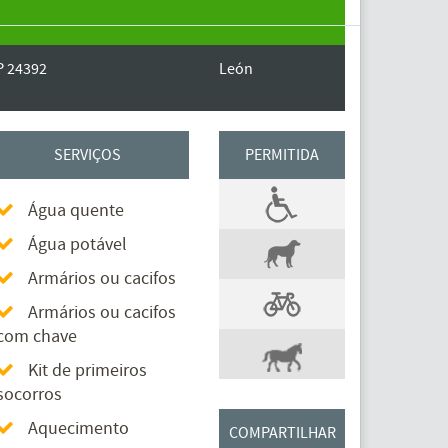
P 24392
León
SERVIÇOS
PERMITIDA
Água quente
Água potável
Armários ou cacifos
Armários ou cacifos
com chave
Kit de primeiros
socorros
Aquecimento
COMPARTILHAR