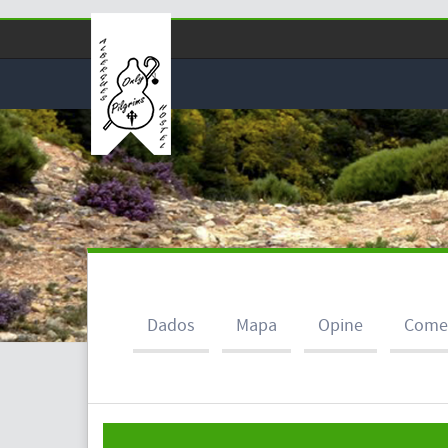
Dados
Mapa
Opine
Come