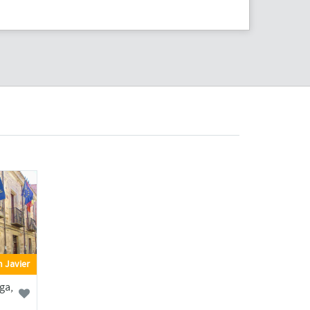
 Javier
ga,