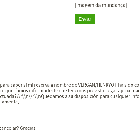
[Imagem da mundança]
Enviar
e para saber si mi reserva a nombre de VERGAN/HENRYOT ha sido co
mo, queríamos informarle de que tenemos previsto llegar aproximada
fectuada?\\r\\n\\r\\nQuedamos a su disposición para cualquier inf
ntamente,
 cancelar? Gracias