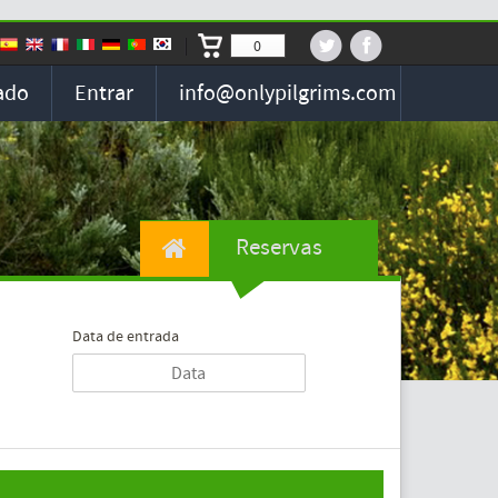
0
ado
Entrar
info@onlypilgrims.com
Reservas
Data de entrada