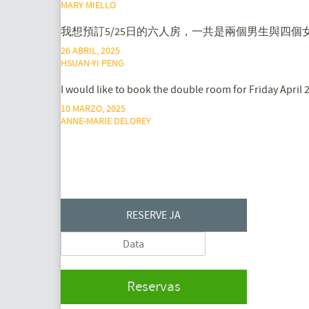
MARY MIELLO
我想預訂5/25日的六人房，一共是兩個男生與四個
26 ABRIL, 2025
HSUAN-YI PENG
I would like to book the double room for Friday April
10 MARZO, 2025
ANNE-MARIE DELOREY
RESERVE JA
Reservas