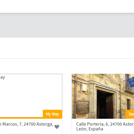
My Way
San
n Marcos, 7, 24700 Astorga,
Calle Portería, 6, 24700 Astor
León, España