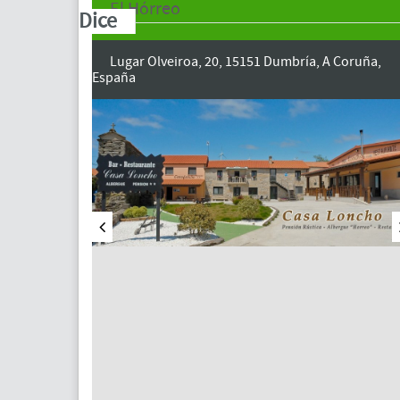
El Hórreo
Dice
Lugar Olveiroa, 20, 15151 Dumbría, A Coruña,
España