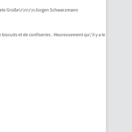
nViele Grüße\r\n\r\nJürgen Schwarzmann
iscuits et de confiseries . Heureusement qu\'il y a le