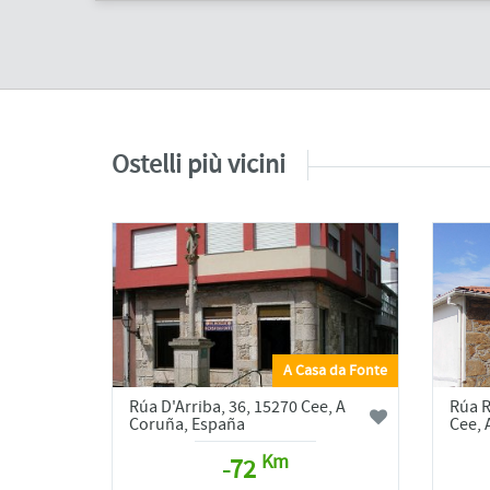
Ostelli più vicini
A Casa da Fonte
Rúa D'Arriba, 36, 15270 Cee, A
Rúa R
Coruña, España
Cee, 
Km
-72