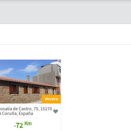
Moreira
osalía de Castro, 75, 15270
A Coruña, España
Km
-72