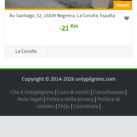
Alecrín
Av. Santiago, 52, 15839 Negreira, La Coruña, España
Km
-21
La Coruña
Copyright © 2014-2026 onlypilgrims.com
Che è Onlypilgrims
|
Lista di ostelli
|
Cancellazioni
|
Note legali
|
Politica della privacy
|
Politica di
cookies
|
FAQs
|
Contattare
|