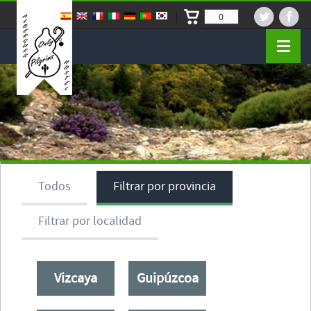
0
Todos
Filtrar por provincia
Filtrar por localidad
Vizcaya
Guipúzcoa