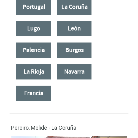
Portugal
La Coruña
Lugo
León
Palencia
Burgos
La Rioja
Navarra
Francia
Pereiro, Melide - La Coruña