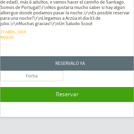
de edad), más 6 adultos, e vamos hacer el camiño de Santiago.
Somos de Portugal!\r\nNos gustaria mucho saber si hay algún
albergue donde podamos pasar la noche.\r\nEs posible reservar
para una noche?\r\nLlegamos a Arzúa el día 03 de
julio.\r\nMuchas gracias!\r\nUn Saludo Scout
19 ABRIL, 2019
RAQUEL
RESERVALO YA
Reservar