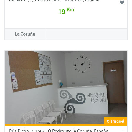
Km
19
La Coruña
O Trisquel
Rúa Picón, 2, 15821 O Pedrouzo, A Coruña, España