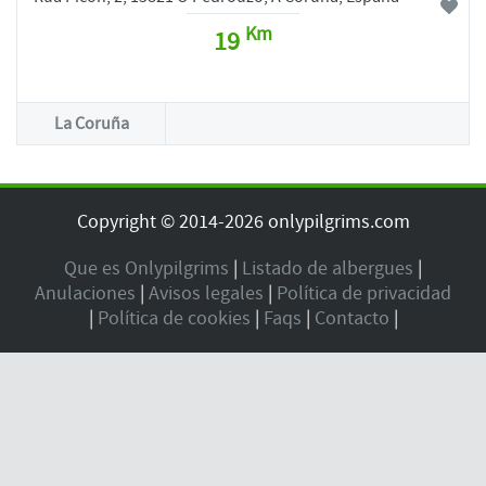
Km
19
La Coruña
Copyright © 2014-2026 onlypilgrims.com
Que es Onlypilgrims
|
Listado de albergues
|
Anulaciones
|
Avisos legales
|
Política de privacidad
|
Política de cookies
|
Faqs
|
Contacto
|