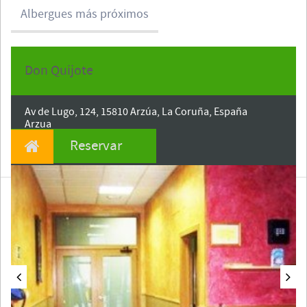
Albergues más próximos
Don Quijote
Fecha de entrada
Av de Lugo, 124, 15810 Arzúa, La Coruña, España
Arzua
CP 15810
Reservar
La Coruña