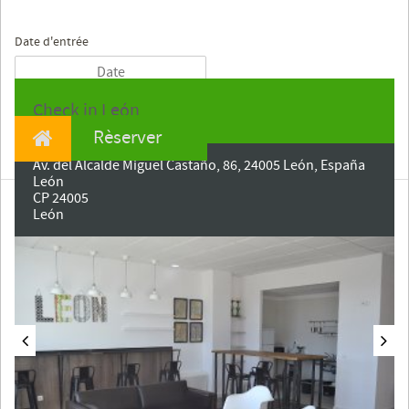
Date d'entrée
Check in León
Rèserver
Av. del Alcalde Miguel Castaño, 86, 24005 León, España
León
CP 24005
León