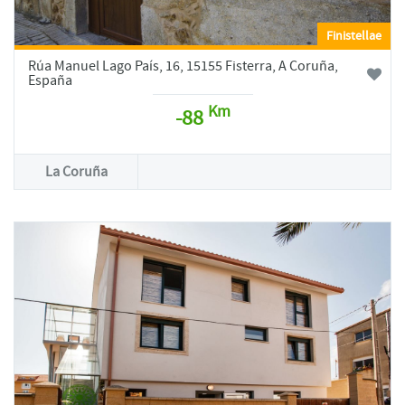
Finistellae
Rúa Manuel Lago País, 16, 15155 Fisterra, A Coruña,
España
Km
-88
La Coruña