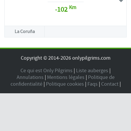
Km
-102
La Coruña
Copyright © 2014-2026 onlypilgrims.com
Ce qui est Only Pilgrims
|
Liste auberges
|
Annulations
|
Mentions légales
|
Politique de
confidentialité
|
Politique cookies
|
Faqs
|
Contact
|