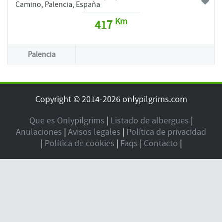
Camino, Palencia, España
Km
417
Palencia
Copyright © 2014-2026 onlypilgrims.com
Que es Onlypilgrims
|
Listado de albergues
|
Anulaciones
|
Avisos legales
|
Política de privacidad
|
Política de cookies
|
Faqs
|
Contacto
|