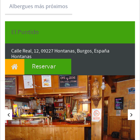
Albergues más próximos
El Puntido
Fecha de entrada
Calle Real, 12, 09227 Hontanas, Burgos, España
Hontanas
CP 9227
Reservar
Burgos